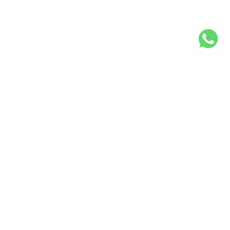
Consúltenos
sin compromiso
Solicite su primera consulta AHORA, en su
primera consulta explíquenos su caso y
analizaremos su viabilidad.
Complete sus datos y le
llamaremos