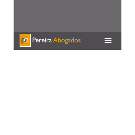
951 537 127 / 625 539
586
Contacte con nosotros para cualquier
consulta
DECLARACIÓN DE
ACCESIBILIDAD
https://pereiraabogados.es/