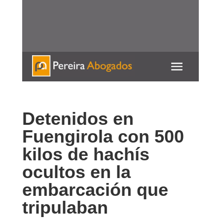
951 537 127 / 625 539
586
Contacte con nosotros para cualquier
consulta
Detenidos en
Fuengirola con 500
kilos de hachís
ocultos en la
embarcación que
tripulaban